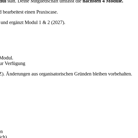
dul
statt. Deine Mitgliedschaft umfasst die
nächsten 4 Module.
 bearbeitest einen Praxiscase.
 und ergänzt Modul 1 & 2 (2027).
 Modul.
ur Verfügung
Änderungen aus organisatorischen Gründen bleiben vorbehalten.
en
ich)