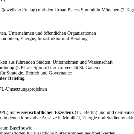
al (jeweils ½ Freitag) und den Urban Places Summit in München (2 Tag
ten, Unternehmen und öffentlichen Organisationen
mobilien, Energie, Infrastruktur und Beratung
ken aus führenden Städten, Unternehmen und Wissenschaft
dnung (UPL als Spin-off der Universität St. Gallen)
für Strategie, Betrieb und Governance
er‑Briefing
 UPL-Umsetzungsprojekten
UPL) mit
wissenschaftlicher Exzellenz
(TU Berlin) und und dem
euro
, in denen innovative Ansätze in Mobilität, Energie und Stadtentwickl
 Raum Basel sowie
ehmensflotten für zusätzliche Nutzergruppen geöffnet werden.