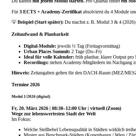
Du kannst
mit jedem Modul starten.
Pro Quartal findet
ein Mo
Für
3 ECTS + Academy-Zertifikat
absolvierst du 4 Module und
💡
Beispiel (Start später):
Du machst z. B. Modul 3 & 4 (2026)
Zeitaufwand & Planbarkeit
Digital‑Module:
jeweils ½ Tag (Freitagvormittag)
Urban Places Summit:
2 Tage (Do–Fr)
Ideal für volle Kalender:
früh planbar, klarer Output pro
Recordings:
stehen Academy‑Mitgliedern im Nachgang z
Hinweis:
Zeitangaben gelten für den DACH‑Raum (MEZ/MESZ). 
Termine 2026
Modul 1/2026 (digital)
Fr, 20. März 2026 | 08:30–12:00 Uhr | virtuell (Zoom)
Wege zur lebenswertesten Stadt der Welt
Im Fokus:
Welche Stellhebel Lebensqualität in Städten wirklich treib
Muster aus Benchmark‑Städten (Kopenhagen / Wien / Zür