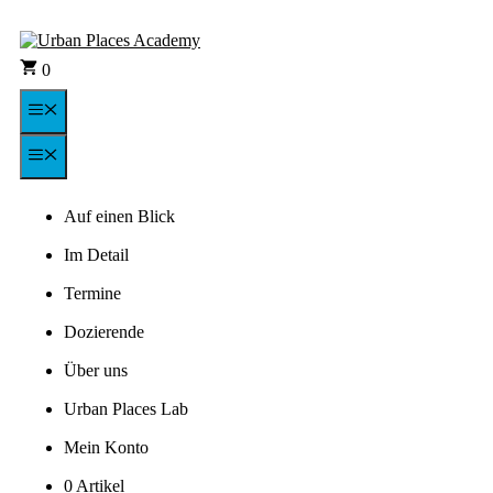
Zum
Inhalt
springen
0
Menü
Menü
Auf einen Blick
Im Detail
Termine
Dozierende
Über uns
Urban Places Lab
Mein Konto
0 Artikel