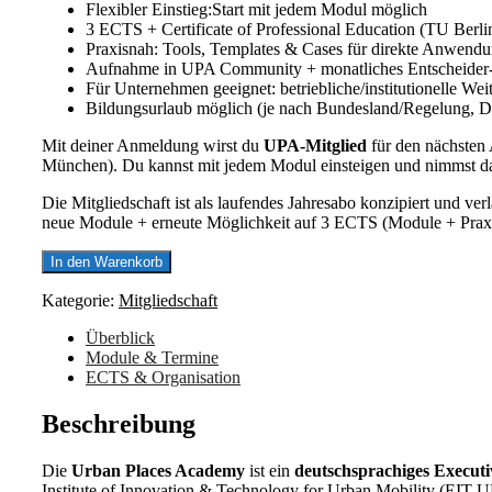
Flexibler Einstieg:Start mit jedem Modul möglich
3 ECTS + Certificate of Professional Education (TU Berl
Praxisnah: Tools, Templates & Cases für direkte Anwend
Aufnahme in UPA Community + monatliches Entscheider‑
Für Unternehmen geeignet: betriebliche/institutionelle Wei
Bildungsurlaub möglich (je nach Bundesland/Regelung, 
Mit deiner Anmeldung wirst du
UPA‑Mitglied
für den nächste
München). Du kannst
mit jedem Modul einsteigen
und nimmst d
Die Mitgliedschaft ist als
laufendes Jahresabo
konzipiert und
verl
neue Module
+ erneute Möglichkeit auf
3 ECTS
(Module + Praxi
Urban
In den Warenkorb
Places
Academy
Kategorie:
Mitgliedschaft
-
Mitglied
Überblick
werden
Module & Termine
(4
ECTS & Organisation
Module
+
Beschreibung
3
ECTS)
Die
Urban Places Academy
ist ein
deutschsprachiges
Execut
Menge
Institute of Innovation & Technology for Urban Mobility (EIT 