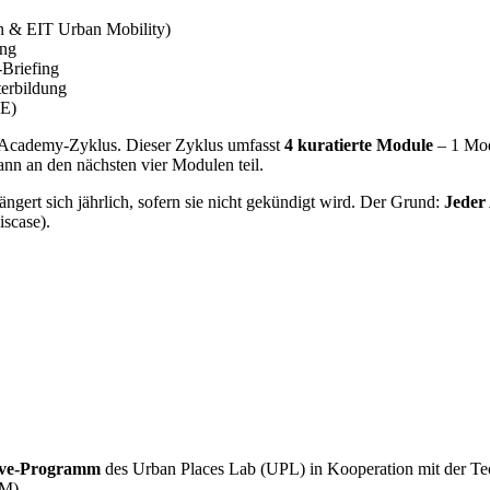
in & EIT Urban Mobility)
ung
Briefing
terbildung
DE)
n Academy‑Zyklus
. Dieser Zyklus umfasst
4 kuratierte Module
–
1 Mod
ann an den
nächsten vier Modulen
teil.
ängert sich jährlich
, sofern sie nicht gekündigt wird. Der Grund:
Jeder
scase).
ive-Programm
des Urban Places Lab (UPL) in Kooperation mit der Tec
UM).