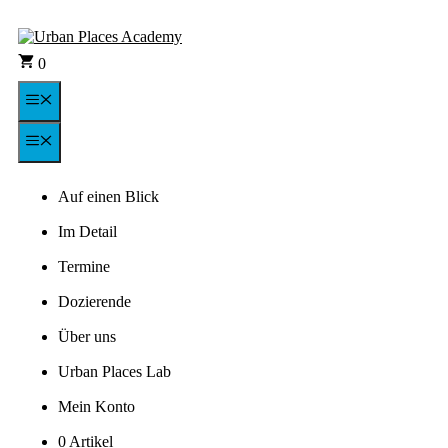
Zum
Inhalt
springen
0
Menü
Menü
Auf einen Blick
Im Detail
Termine
Dozierende
Über uns
Urban Places Lab
Mein Konto
0 Artikel